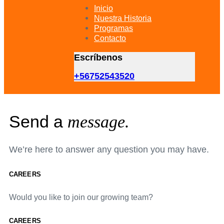
primary
Inicio
navigation
Nuestra Historia
Skip
Programas
to
Contacto
content
Escríbenos
+56752543520
Send a
message.
We’re here to answer any question you may have.
CAREERS
Would you like to join our growing team?
CAREERS