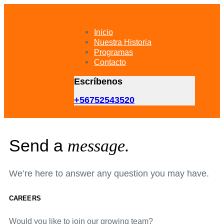
Skip
Skip
links
to
primary
Inicio
navigation
Nuestra Historia
Skip
Programas
to
Contacto
content
Escríbenos
+56752543520
Send a
message.
We’re here to answer any question you may have.
CAREERS
Would you like to join our growing team?