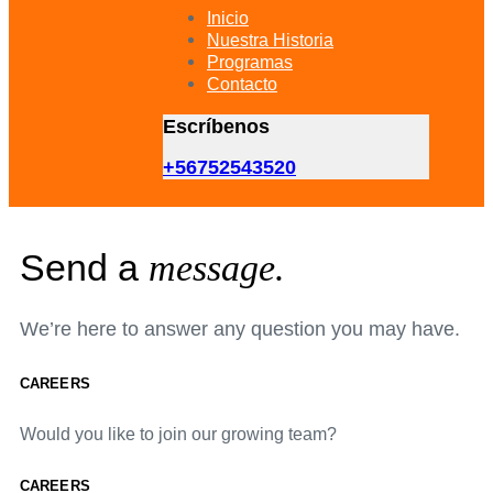
primary
Inicio
navigation
Nuestra Historia
Skip
Programas
to
Contacto
content
Escríbenos
+56752543520
Send a
message.
We’re here to answer any question you may have.
CAREERS
Would you like to join our growing team?
CAREERS