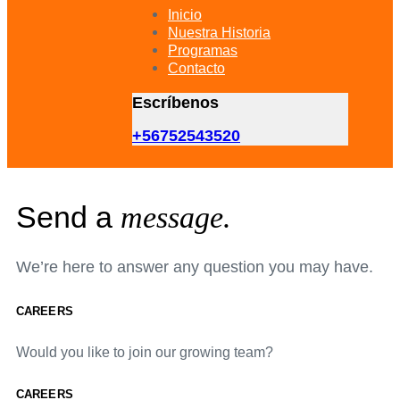
primary
Inicio
navigation
Nuestra Historia
Skip
Programas
to
Contacto
content
Escríbenos
+56752543520
Send a
message.
We’re here to answer any question you may have.
CAREERS
Would you like to join our growing team?
CAREERS