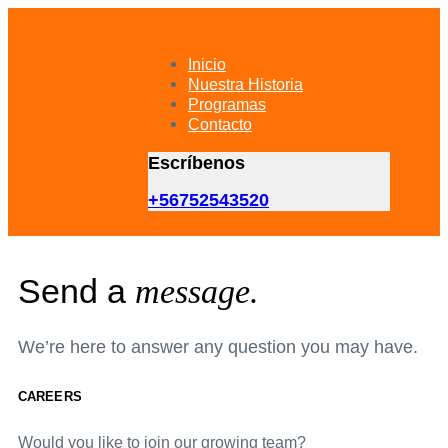
Skip
Skip
links
to
primary
Inicio
navigation
Nuestra Historia
Skip
Programas
to
Contacto
content
Escríbenos
+56752543520
Send a
message.
We’re here to answer any question you may have.
CAREERS
Would you like to join our growing team?