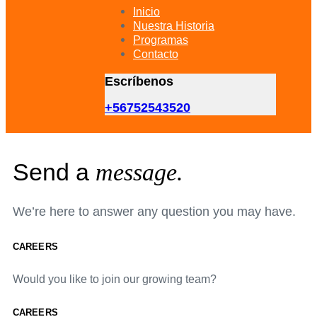
primary
Inicio
navigation
Nuestra Historia
Skip
Programas
to
Contacto
content
Escríbenos
+56752543520
Send a
message.
We’re here to answer any question you may have.
CAREERS
Would you like to join our growing team?
CAREERS