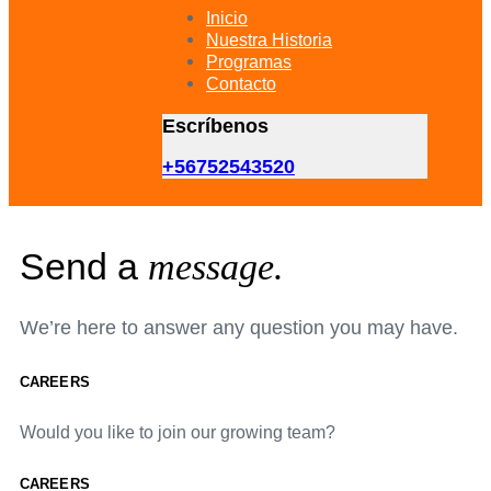
primary
Inicio
navigation
Nuestra Historia
Skip
Programas
to
Contacto
content
Escríbenos
+56752543520
Send a
message.
We’re here to answer any question you may have.
CAREERS
Would you like to join our growing team?
CAREERS