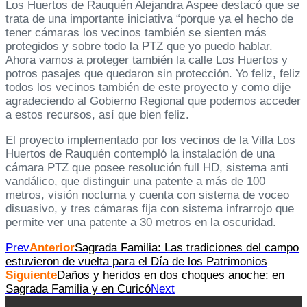
Los Huertos de Rauquén Alejandra Aspee destacó que se
trata de una importante iniciativa “porque ya el hecho de
tener cámaras los vecinos también se sienten más
protegidos y sobre todo la PTZ que yo puedo hablar.
Ahora vamos a proteger también la calle Los Huertos y
potros pasajes que quedaron sin protección. Yo feliz, feliz
todos los vecinos también de este proyecto y como dije
agradeciendo al Gobierno Regional que podemos acceder
a estos recursos, así que bien feliz.
El proyecto implementado por los vecinos de la Villa Los
Huertos de Rauquén contempló la instalación de una
cámara PTZ que posee resolución full HD, sistema anti
vandálico, que distinguir una patente a más de 100
metros, visión nocturna y cuenta con sistema de voceo
disuasivo, y tres cámaras fija con sistema infrarrojo que
permite ver una patente a 30 metros en la oscuridad.
Prev
Anterior
Sagrada Familia: Las tradiciones del campo
estuvieron de vuelta para el Día de los Patrimonios
Siguiente
Daños y heridos en dos choques anoche: en
Sagrada Familia y en Curicó
Next