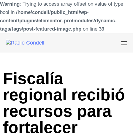
Warning
: Trying to access array offset on value of type
bool in
/home/condell/public_html/wp-
content/plugins/elementor-pro/modules/dynamic-
tags/tags/post-featured-image.php
on line
39
To
na
Fiscalía
regional recibió
recursos para
fortalecer