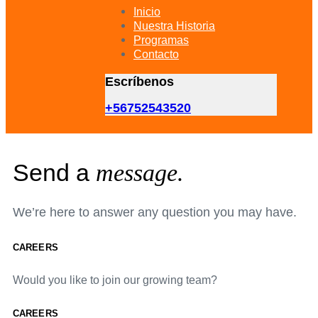
primary
Inicio
navigation
Nuestra Historia
Skip
Programas
to
Contacto
content
Escríbenos
+56752543520
Send a
message.
We’re here to answer any question you may have.
CAREERS
Would you like to join our growing team?
CAREERS