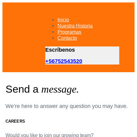
Skip
Skip
links
to
primary
Inicio
navigation
Nuestra Historia
Skip
Programas
to
Contacto
content
Escríbenos
+56752543520
Send a
message.
We’re here to answer any question you may have.
CAREERS
Would you like to join our growing team?