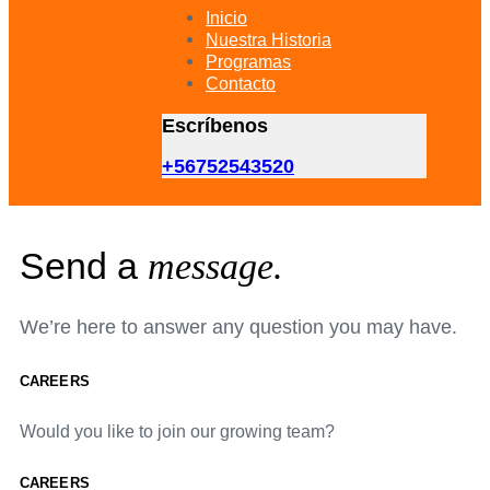
primary
Inicio
navigation
Nuestra Historia
Skip
Programas
to
Contacto
content
Escríbenos
+56752543520
Send a
message.
We’re here to answer any question you may have.
CAREERS
Would you like to join our growing team?
CAREERS