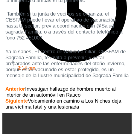
la influenza o ambas si tú prefieres.
También si tu junta de vecinos se organiza, el
CESFAM puede llevar el operativo de vacunación
hasta tu sector, previa coordinación con @Salud
sagrada Familia, o a través del contacto telefónico al
fono 752 451009
Ya lo sabes, El Centro de Salud Familiar, CESFAM de
Sagrada Familia, te invita a prevenir, y estar
preparados ante las enfermedades del otoño-invierno,
2:14 pm
porque estar vacunado es estar protegido, es un
mensaje de la Ilustre municipalidad de Sagrada Familia
Anterior
Investigan hallazgo de hombre muerto al
interior de un automóvil en Rauco
Siguiente
Volcamiento en camino a Los Niches deja
una víctima fatal y una lesionada