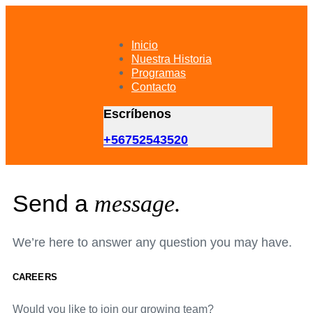
Skip
Skip
links
to
primary
Inicio
navigation
Nuestra Historia
Skip
Programas
to
Contacto
content
Escríbenos
+56752543520
Send a
message.
We’re here to answer any question you may have.
CAREERS
Would you like to join our growing team?