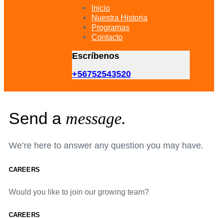
primary
Inicio
navigation
Nuestra Historia
Skip
Programas
to
Contacto
content
Escríbenos
+56752543520
Send a
message.
We’re here to answer any question you may have.
CAREERS
Would you like to join our growing team?
CAREERS