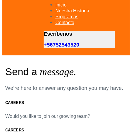
primary
Inicio
navigation
Nuestra Historia
Skip
Programas
to
Contacto
content
Escríbenos
+56752543520
Send a
message.
We’re here to answer any question you may have.
CAREERS
Would you like to join our growing team?
CAREERS