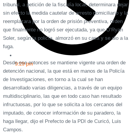
tribunal, a petición de la fiscalía local, determinara dejar
sin efecto la medida cautelar de arresto domiciliario y la
reemplazara por la orden de prisión preventiva, orden
que finalmente no logró ser ejecutada, ya que O’Ryan
Soler, según la policía, almorzó en su casa y se dio a la
fuga.
Desde ese entonces se mantiene vigente una orden de
9:29 pm
detención nacional, la que está en manos de la Policía
de Investigaciones, en torno a la cual se han
desarrollado varias diligencias, a través de un equipo
multidisciplinario, las que en todo caso han resultado
infructuosas, por lo que se solicita a los cercanos del
imputado, de conocer información de su paradero, la
haga llegar, dijo el Prefecto de la PDI de Curicó, Luis
Campos.