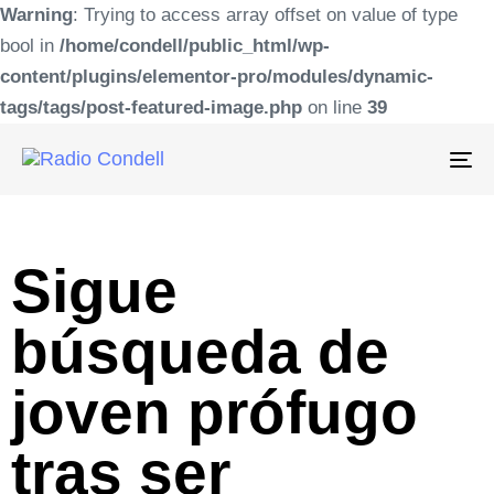
Warning
: Trying to access array offset on value of type
bool in
/home/condell/public_html/wp-
content/plugins/elementor-pro/modules/dynamic-
tags/tags/post-featured-image.php
on line
39
To
na
Sigue
búsqueda de
joven prófugo
tras ser