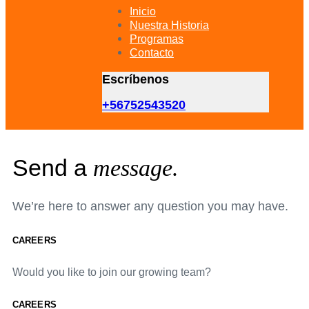
primary
Inicio
navigation
Nuestra Historia
Skip
Programas
to
Contacto
content
Escríbenos
+56752543520
Send a
message.
We’re here to answer any question you may have.
CAREERS
Would you like to join our growing team?
CAREERS