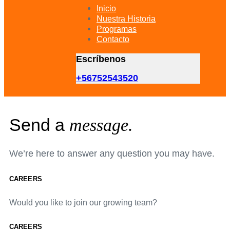
primary
Inicio
navigation
Nuestra Historia
Skip
Programas
to
Contacto
content
Escríbenos
+56752543520
Send a
message.
We’re here to answer any question you may have.
CAREERS
Would you like to join our growing team?
CAREERS