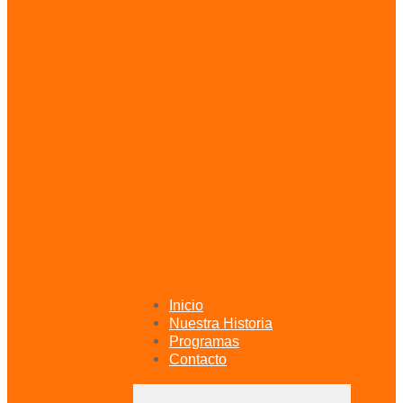
primary
navigation
Skip
to
content
Inicio
Nuestra Historia
Programas
Contacto