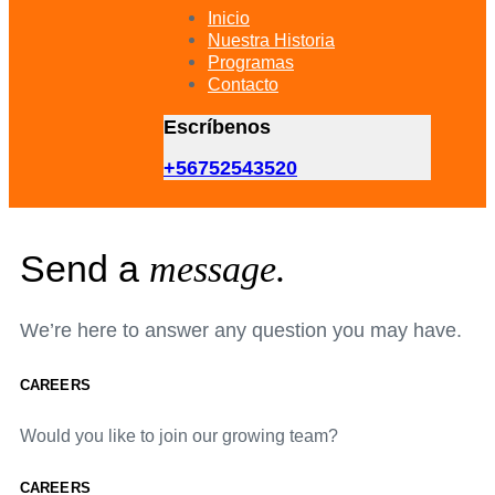
primary
Inicio
navigation
Nuestra Historia
Skip
Programas
to
Contacto
content
Escríbenos
+56752543520
Send a
message.
We’re here to answer any question you may have.
CAREERS
Would you like to join our growing team?
CAREERS