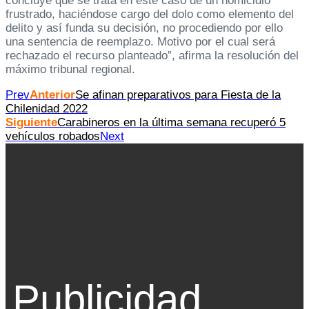
concluye que se trata en este caso de un homicidio
frustrado, haciéndose cargo del dolo como elemento del
delito y así funda su decisión, no procediendo por ello
una sentencia de reemplazo. Motivo por el cual será
rechazado el recurso planteado”, afirma la resolución del
máximo tribunal regional.
Prev
Anterior
Se afinan preparativos para Fiesta de la
Chilenidad 2022
Siguiente
Carabineros en la última semana recuperó 5
vehículos robados
Next
Publicidad