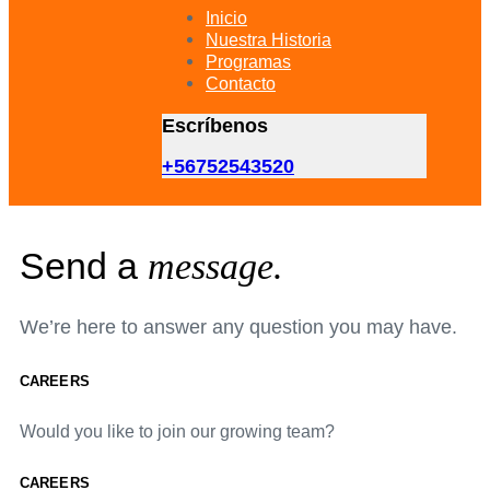
primary
Inicio
navigation
Nuestra Historia
Skip
Programas
to
Contacto
content
Escríbenos
+56752543520
Send a
message.
We’re here to answer any question you may have.
CAREERS
Would you like to join our growing team?
CAREERS