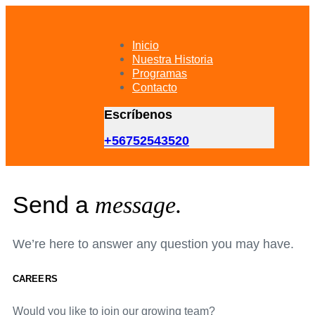
Skip
Skip
links
to
primary
Inicio
navigation
Nuestra Historia
Skip
Programas
to
Contacto
content
Escríbenos
+56752543520
Send a
message.
We’re here to answer any question you may have.
CAREERS
Would you like to join our growing team?