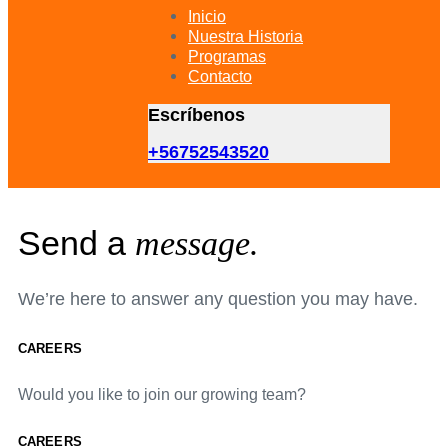
primary
Inicio
navigation
Nuestra Historia
Skip
Programas
to
Contacto
content
Escríbenos
+56752543520
Send a
message.
We’re here to answer any question you may have.
CAREERS
Would you like to join our growing team?
CAREERS