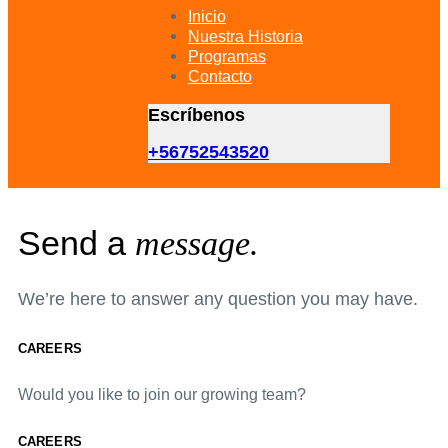
primary
Inicio
navigation
Nuestra Historia
Skip
Programas
to
Contacto
content
Escríbenos
+56752543520
Send a
message.
We’re here to answer any question you may have.
CAREERS
Would you like to join our growing team?
CAREERS