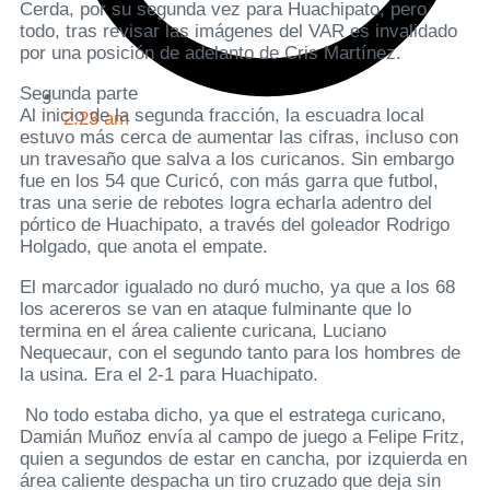
Cerda, por su segunda vez para Huachipato, pero
todo, tras revisar las imágenes del VAR es invalidado
por una posición de adelanto de Cris Martínez.
Segunda parte
Al inicio de la segunda fracción, la escuadra local
2:23 am
estuvo más cerca de aumentar las cifras, incluso con
un travesaño que salva a los curicanos. Sin embargo
fue en los 54 que Curicó, con más garra que futbol,
tras una serie de rebotes logra echarla adentro del
pórtico de Huachipato, a través del goleador Rodrigo
Holgado, que anota el empate.
El marcador igualado no duró mucho, ya que a los 68
los acereros se van en ataque fulminante que lo
termina en el área caliente curicana, Luciano
Nequecaur, con el segundo tanto para los hombres de
la usina. Era el 2-1 para Huachipato.
No todo estaba dicho, ya que el estratega curicano,
Damián Muñoz envía al campo de juego a Felipe Fritz,
quien a segundos de estar en cancha, por izquierda en
área caliente despacha un tiro cruzado que deja sin