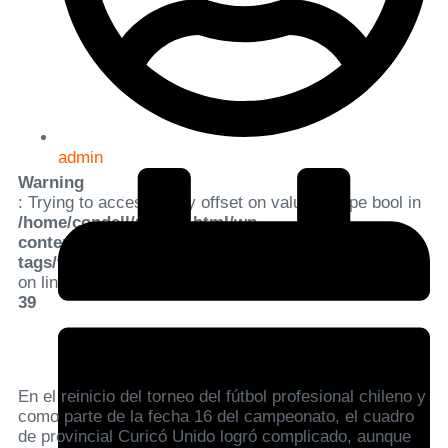
admin
Warning
: Trying to access array offset on value of type bool in
/home/condell/public_html/wp-
content/plugins/elementor-pro/modules/dynamic-
tags/tags/post-featured-image.php
on line
39
En el reinicio del torneo del fútbol profesional chileno y
como parte de la fecha 16 del campeonato, el cuadro
de provincial Curicó Unido logró complicado, aunque