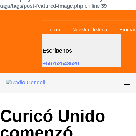
tags/tags/post-featured-image.php
on line
39
Skip links
Skip to primary navigation
Skip to content
Inicio
Nuestra Historia
Progra
Escríbenos
+56752543520
To
na
Curicó Unido
comenzó