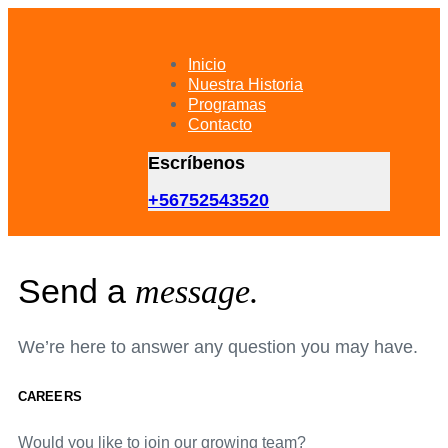
Skip
Skip
links
to
primary
Inicio
navigation
Nuestra Historia
Skip
Programas
to
Contacto
content
Escríbenos
+56752543520
Send a
message.
We’re here to answer any question you may have.
CAREERS
Would you like to join our growing team?