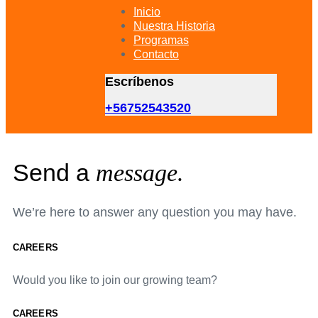
primary
Inicio
navigation
Nuestra Historia
Skip
Programas
to
Contacto
content
Escríbenos
+56752543520
Send a
message.
We’re here to answer any question you may have.
CAREERS
Would you like to join our growing team?
CAREERS