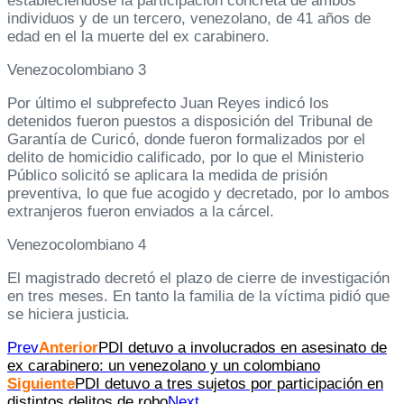
estableciéndose la participación concreta de ambos
individuos y de un tercero, venezolano, de 41 años de
edad en el la muerte del ex carabinero.
Venezocolombiano 3
Por último el subprefecto Juan Reyes indicó los
detenidos fueron puestos a disposición del Tribunal de
Garantía de Curicó, donde fueron formalizados por el
delito de homicidio calificado, por lo que el Ministerio
Público solicitó se aplicara la medida de prisión
preventiva, lo que fue acogido y decretado, por lo ambos
extranjeros fueron enviados a la cárcel.
Venezocolombiano 4
El magistrado decretó el plazo de cierre de investigación
en tres meses. En tanto la familia de la víctima pidió que
se hiciera justicia.
Prev
Anterior
PDI detuvo a involucrados en asesinato de
ex carabinero: un venezolano y un colombiano
Siguiente
PDI detuvo a tres sujetos por participación en
distintos delitos de robo
Next