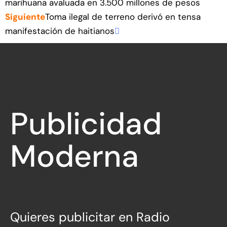
marihuana avaluada en 3.500 millones de pesos
Siguiente
Toma ilegal de terreno derivó en tensa
manifestación de haitianos
Publicidad
Moderna
Directa
Quieres publicitar en Radio