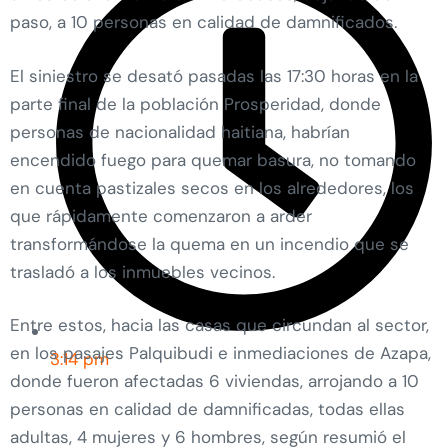
paso, a 10 personas en calidad de damnificados.
El siniestro se desató pasadas las 17:30 horas en la
parte final de la población Prosperidad, donde
personas de nacionalidad haitiana, habrían
encendido fuego para quemar basura, no tomando
en cuenta pastizales secos en los alrededores, los
que rápidamente comenzaron a arder
transformándose la quema en un incendio que se
trasladó a los inmuebles vecinos.
Entre estos, hacia las casas que circundan al sector,
en los pasajes Palquibudi e inmediaciones de Azapa,
3:14 pm
donde fueron afectadas 6 viviendas, arrojando a 10
personas en calidad de damnificadas, todas ellas
adultas, 4 mujeres y 6 hombres, según resumió el