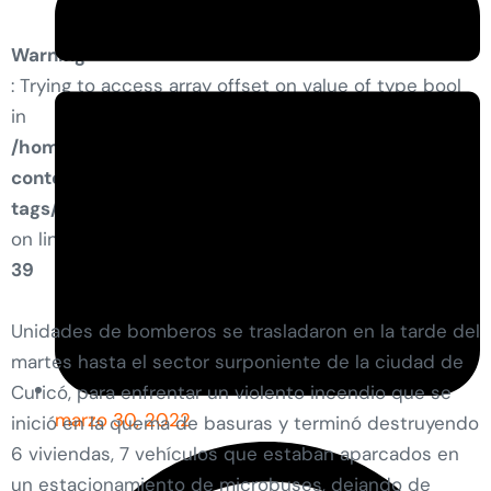
Warning
: Trying to access array offset on value of type bool
in
/home/condell/public_html/wp-
content/plugins/elementor-pro/modules/dynamic-
tags/tags/post-featured-image.php
on line
39
Unidades de bomberos se trasladaron en la tarde del
martes hasta el sector surponiente de la ciudad de
Curicó, para enfrentar un violento incendio que se
marzo 30, 2022
inició en la quema de basuras y terminó destruyendo
6 viviendas, 7 vehículos que estaban aparcados en
un estacionamiento de microbuses, dejando de