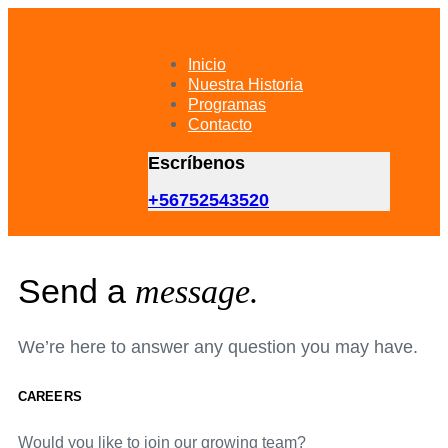
Skip
Skip
links
to
primary
Inicio
navigation
Nuestra Historia
Skip
Programas
to
Contacto
content
Escríbenos
+56752543520
Send a
message.
We’re here to answer any question you may have.
CAREERS
Would you like to join our growing team?