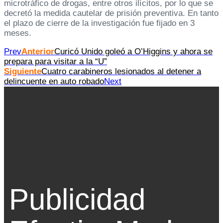
microtráfico de drogas, entre otros ilícitos, por lo que se
decretó la medida cautelar de prisión preventiva. En tanto
el plazo de cierre de la investigación fue fijado en 3
meses.
Prev
Anterior
Curicó Unido goleó a O’Higgins y ahora se
prepara para visitar a la “U”
Siguiente
Cuatro carabineros lesionados al detener a
delincuente en auto robado
Next
Publicidad