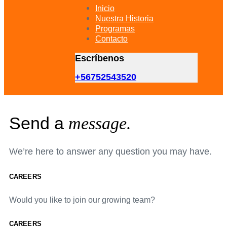
primary
Inicio
navigation
Nuestra Historia
Skip
Programas
to
Contacto
content
Escríbenos
+56752543520
Send a
message.
We’re here to answer any question you may have.
CAREERS
Would you like to join our growing team?
CAREERS