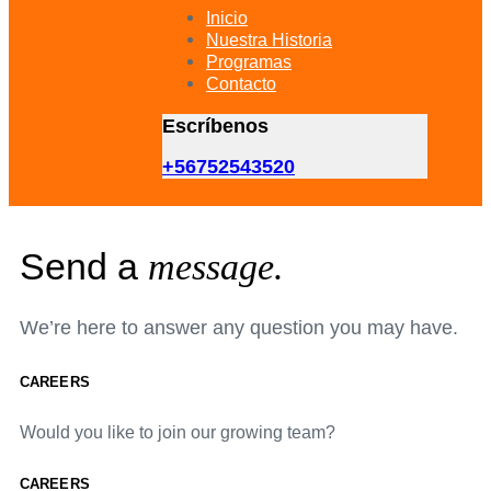
primary
Inicio
navigation
Nuestra Historia
Skip
Programas
to
Contacto
content
Escríbenos
+56752543520
Send a
message.
We’re here to answer any question you may have.
CAREERS
Would you like to join our growing team?
CAREERS