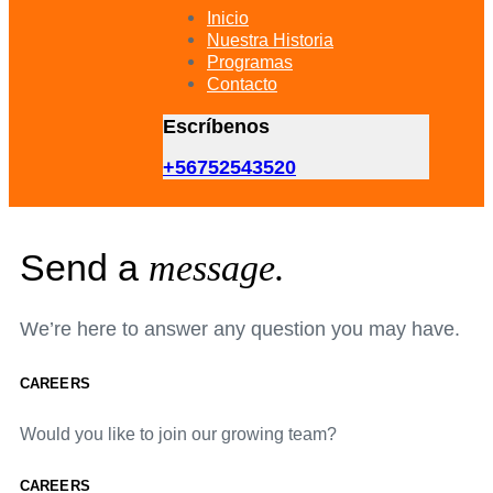
primary
Inicio
navigation
Nuestra Historia
Skip
Programas
to
Contacto
content
Escríbenos
+56752543520
Send a
message.
We’re here to answer any question you may have.
CAREERS
Would you like to join our growing team?
CAREERS