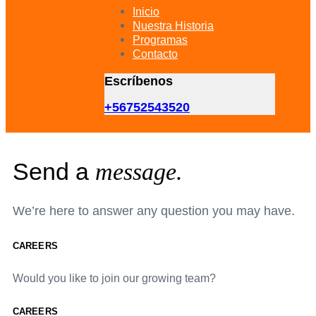
primary
Inicio
navigation
Nuestra Historia
Skip
Programas
to
Contacto
content
Escríbenos
+56752543520
Send a
message.
We’re here to answer any question you may have.
CAREERS
Would you like to join our growing team?
CAREERS