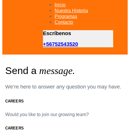
primary
Inicio
navigation
Nuestra Historia
Skip
Programas
to
Contacto
content
Escríbenos
+56752543520
Send a
message.
We’re here to answer any question you may have.
CAREERS
Would you like to join our growing team?
CAREERS