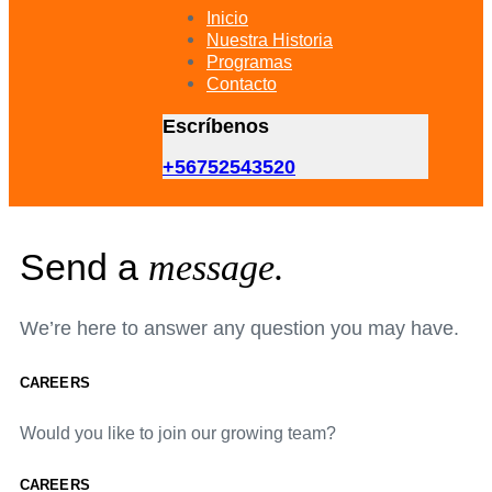
primary
Inicio
navigation
Nuestra Historia
Skip
Programas
to
Contacto
content
Escríbenos
+56752543520
Send a
message.
We’re here to answer any question you may have.
CAREERS
Would you like to join our growing team?
CAREERS