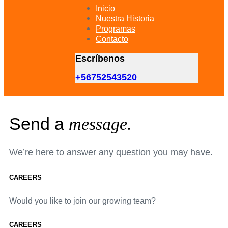
primary
Inicio
navigation
Nuestra Historia
Skip
Programas
to
Contacto
content
Escríbenos
+56752543520
Send a
message.
We’re here to answer any question you may have.
CAREERS
Would you like to join our growing team?
CAREERS