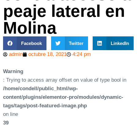
peaje lateral en
Molina
Facebook
Twitter
LinkedIn
admin
octubre 18, 2021
4:24 pm
Warning
: Trying to access array offset on value of type bool in
/home/condell/public_html/wp-
content/plugins/elementor-pro/modules/dynamic-
tags/tags/post-featured-image.php
on line
39