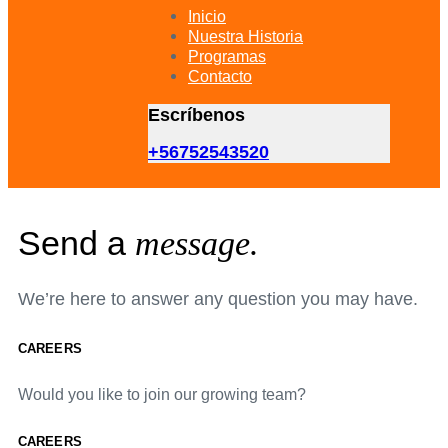
primary
Inicio
navigation
Nuestra Historia
Skip
Programas
to
Contacto
content
Escríbenos
+56752543520
Send a
message.
We’re here to answer any question you may have.
CAREERS
Would you like to join our growing team?
CAREERS