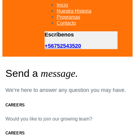
primary
Inicio
navigation
Nuestra Historia
Skip
Programas
to
Contacto
content
Escríbenos
+56752543520
Send a
message.
We’re here to answer any question you may have.
CAREERS
Would you like to join our growing team?
CAREERS