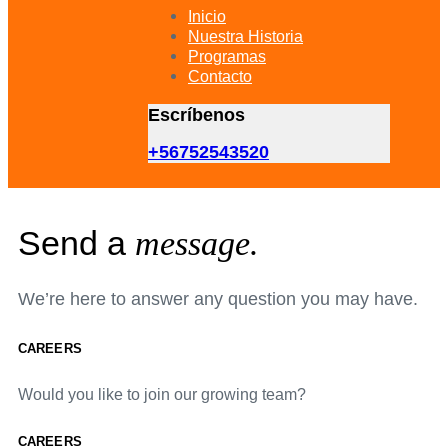
primary
Inicio
navigation
Nuestra Historia
Skip
Programas
to
Contacto
content
Escríbenos
+56752543520
Send a
message.
We’re here to answer any question you may have.
CAREERS
Would you like to join our growing team?
CAREERS