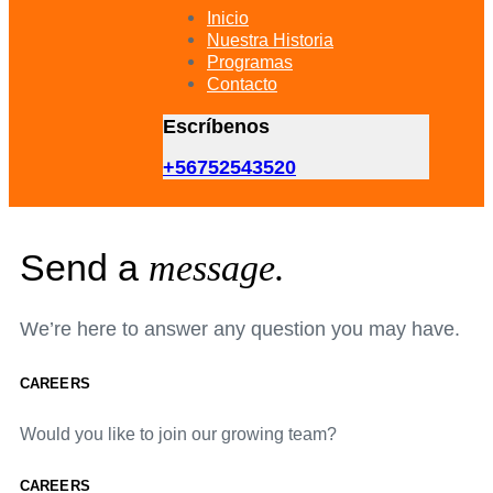
primary
Inicio
navigation
Nuestra Historia
Skip
Programas
to
Contacto
content
Escríbenos
+56752543520
Send a
message.
We’re here to answer any question you may have.
CAREERS
Would you like to join our growing team?
CAREERS