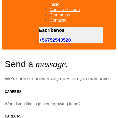
primary
Inicio
navigation
Nuestra Historia
Skip
Programas
to
Contacto
content
Escríbenos
+56752543520
Send a
message.
We’re here to answer any question you may have.
CAREERS
Would you like to join our growing team?
CAREERS