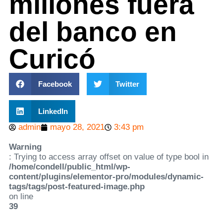
millones fuera
del banco en
Curicó
Facebook
Twitter
LinkedIn
admin
mayo 28, 2021
3:43 pm
Warning
: Trying to access array offset on value of type bool in
/home/condell/public_html/wp-
content/plugins/elementor-pro/modules/dynamic-
tags/tags/post-featured-image.php
on line
39