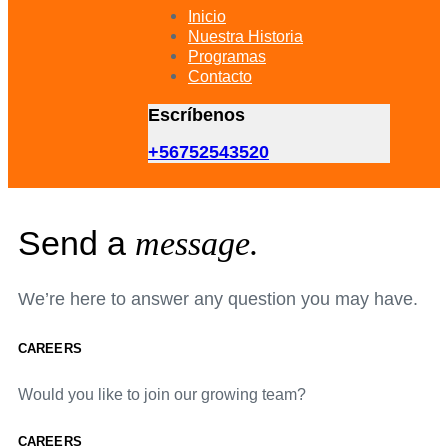
primary
Inicio
navigation
Nuestra Historia
Skip
Programas
to
Contacto
content
Escríbenos
+56752543520
Send a
message.
We’re here to answer any question you may have.
CAREERS
Would you like to join our growing team?
CAREERS