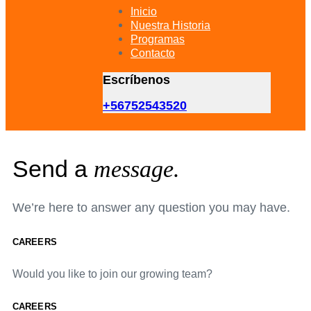
primary
Inicio
navigation
Nuestra Historia
Skip
Programas
to
Contacto
content
Escríbenos
+56752543520
Send a
message.
We’re here to answer any question you may have.
CAREERS
Would you like to join our growing team?
CAREERS