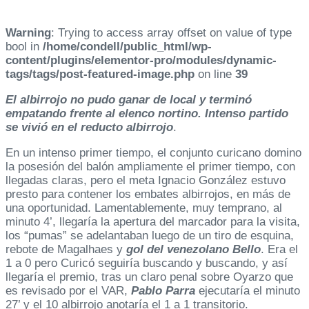
Warning
: Trying to access array offset on value of type
bool in
/home/condell/public_html/wp-
content/plugins/elementor-pro/modules/dynamic-
tags/tags/post-featured-image.php
on line
39
El albirrojo no pudo ganar de local y terminó
empatando frente al elenco nortino. Intenso partido
se vivió en el reducto albirrojo
.
En un intenso primer tiempo, el conjunto curicano domino
la posesión del balón ampliamente el primer tiempo, con
llegadas claras, pero el meta Ignacio González estuvo
presto para contener los embates albirrojos, en más de
una oportunidad. Lamentablemente, muy temprano, al
minuto 4’, llegaría la apertura del marcador para la visita,
los “pumas” se adelantaban luego de un tiro de esquina,
rebote de Magalhaes y
gol del venezolano Bello
. Era el
1 a 0 pero Curicó seguiría buscando y buscando, y así
llegaría el premio, tras un claro penal sobre Oyarzo que
es revisado por el VAR,
Pablo Parra
ejecutaría el minuto
27’ y el 10 albirrojo anotaría el 1 a 1 transitorio.