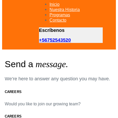
primary
Inicio
navigation
Nuestra Historia
Skip
Programas
to
Contacto
content
Escríbenos
+56752543520
Send a
message.
We’re here to answer any question you may have.
CAREERS
Would you like to join our growing team?
CAREERS