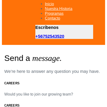
primary
Inicio
navigation
Nuestra Historia
Skip
Programas
to
Contacto
content
Escríbenos
+56752543520
Send a
message.
We’re here to answer any question you may have.
CAREERS
Would you like to join our growing team?
CAREERS