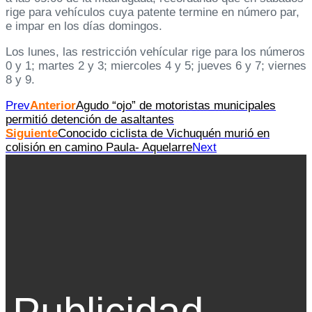
rige para vehículos cuya patente termine en número par,
e impar en los días domingos.
Los lunes, las restricción vehícular rige para los números
0 y 1; martes 2 y 3; miercoles 4 y 5; jueves 6 y 7; viernes
8 y 9.
Prev
Anterior
Agudo “ojo” de motoristas municipales
permitió detención de asaltantes
Siguiente
Conocido ciclista de Vichuquén murió en
colisión en camino Paula- Aquelarre
Next