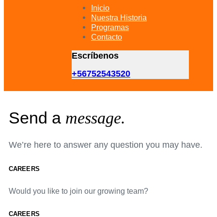
primary
Inicio
navigation
Nuestra Historia
Skip
Programas
to
Contacto
content
Escríbenos
+56752543520
Send a
message.
We’re here to answer any question you may have.
CAREERS
Would you like to join our growing team?
CAREERS