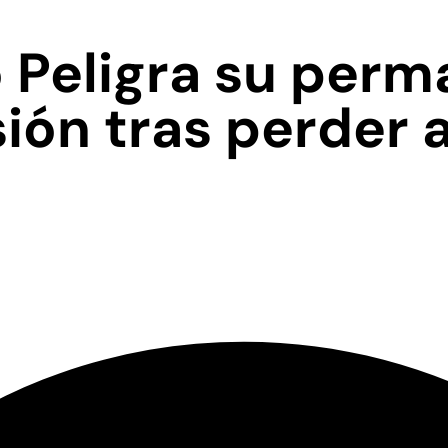
 Peligra su perm
sión tras perder 