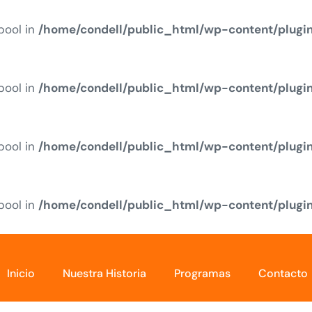
 bool in
/home/condell/public_html/wp-content/plugi
 bool in
/home/condell/public_html/wp-content/plugi
 bool in
/home/condell/public_html/wp-content/plugi
 bool in
/home/condell/public_html/wp-content/plugi
Inicio
Nuestra Historia
Programas
Contacto